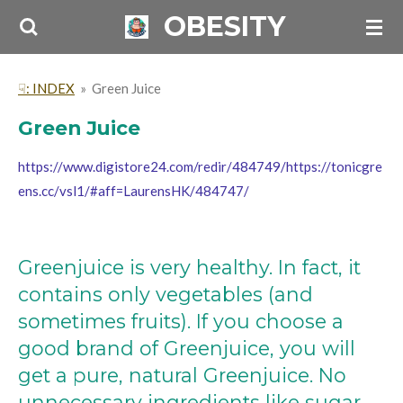
OBESITY
Skip
to
main
☟: INDEX
»
Green Juice
content
Green Juice
https://www.digistore24.com/redir/484749/https://tonicgre
ens.cc/vsl1/#aff=LaurensHK/484747/
Greenjuice is very healthy. In fact, it
contains only vegetables (and
sometimes fruits). If you choose a
good brand of Greenjuice, you will
get a pure, natural Greenjuice. No
unnecessary ingredients like sugar