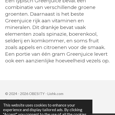
Een typisch Greenjuice bevat een
combinatie van verschillende groene
groenten. Daarnaast is het beste
Greenjuice rijk aan vitaminen en
mineralen. Dit drankje bevat vaak
elementen zoals spinazie, boerenkool,
selderij en komkommer, en soms fruit
zoals appels en citroenen voor de smaak.
Een portie van één gram Greenjuice levert
ook een aanzienlijke hoeveelheid vezels op.
© 2024 - 2026 OBESITY - Liohk.com
Powered by
JouwWeb
This website uses cookies to enhance your
experience and display tailored ads. By clicking
"Accept", you consent to the use of all the cookies.