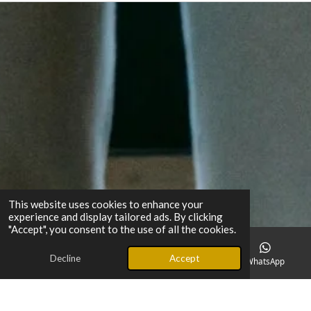
This website uses cookies to enhance your
experience and display tailored ads. By clicking
"Accept", you consent to the use of all the cookies.
Decline
Accept
Phone
Map
TikTok
WhatsApp